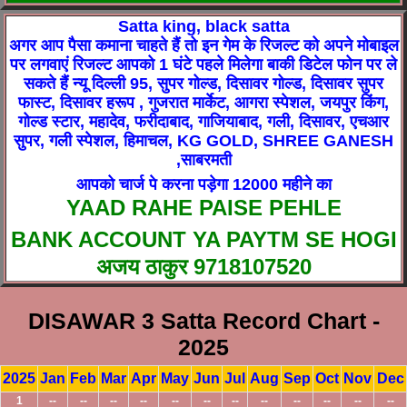
Satta king, black satta
अगर आप पैसा कमाना चाहते हैं तो इन गेम के रिजल्ट को अपने मोबाइल
पर लगवाएं रिजल्ट आपको 1 घंटे पहले मिलेगा बाकी डिटेल फोन पर ले
सकते हैं न्यू दिल्ली 95, सुपर गोल्ड, दिसावर गोल्ड, दिसावर सुपर
फास्ट, दिसावर हरूप , गुजरात मार्केट, आगरा स्पेशल, जयपुर किंग,
गोल्ड स्टार, महादेव, फरीदाबाद, गाजियाबाद, गली, दिसावर, एचआर
सुपर, गली स्पेशल, हिमाचल, KG GOLD, SHREE GANESH
,साबरमती
आपको चार्ज पे करना पड़ेगा 12000 महीने का
YAAD RAHE PAISE PEHLE
BANK ACCOUNT YA PAYTM SE HOGI
अजय ठाकुर 9718107520
DISAWAR 3 Satta Record Chart -
2025
2025
Jan
Feb
Mar
Apr
May
Jun
Jul
Aug
Sep
Oct
Nov
Dec
1
--
--
--
--
--
--
--
--
--
--
--
--