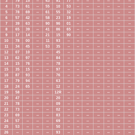
3
79
15
--
43
91
77
--
--
--
--
--
--
4
73
61
--
55
10
53
--
--
--
--
--
--
5
78
69
--
61
55
32
--
--
--
--
--
--
6
57
42
--
58
23
19
--
--
--
--
--
--
7
39
63
--
90
96
01
--
--
--
--
--
--
8
65
39
--
41
86
65
--
--
--
--
--
--
9
17
14
--
21
15
90
--
--
--
--
--
--
10
78
00
--
11
93
--
--
--
--
--
--
--
11
34
45
--
53
35
--
--
--
--
--
--
--
12
07
10
--
--
45
--
--
--
--
--
--
--
13
62
97
--
--
84
--
--
--
--
--
--
--
14
15
76
--
--
78
--
--
--
--
--
--
--
15
35
15
--
--
97
--
--
--
--
--
--
--
16
87
93
--
--
76
--
--
--
--
--
--
--
17
79
94
--
--
63
--
--
--
--
--
--
--
18
24
65
--
--
12
--
--
--
--
--
--
--
19
58
--
--
--
12R
--
--
--
--
--
--
--
20
47
--
--
--
20
--
--
--
--
--
--
--
21
78
--
--
--
09
--
--
--
--
--
--
--
22
73
--
--
--
02
--
--
--
--
--
--
--
23
69
--
--
--
83
--
--
--
--
--
--
--
24
57
--
--
--
69
--
--
--
--
--
--
--
25
53
--
--
--
50
--
--
--
--
--
--
--
26
--
--
--
--
93
--
--
--
--
--
--
--