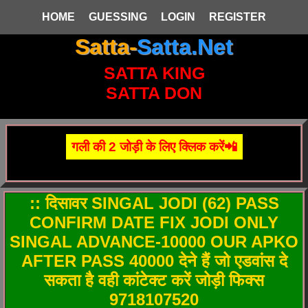
HOME
GUESSING
LOGIN
REGISTER
Satta-
Satta.Net
SATTA KING
SATTA DON
गली की 2 जोड़ी के लिए क्लिक करें📲
:: दिसावर SINGAL JODI (62) PASS
CONFIRM DATE FIX JODI ONLY
SINGAL ADVANCE-10000 OUR APKO
AFTER PASS 40000 देने हैं जो एडवांस दे
सकता है वही कांटेक्ट करें जोड़ी फिक्स
9718107520