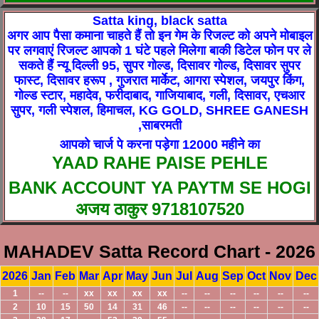
Satta king, black satta
अगर आप पैसा कमाना चाहते हैं तो इन गेम के रिजल्ट को अपने मोबाइल
पर लगवाएं रिजल्ट आपको 1 घंटे पहले मिलेगा बाकी डिटेल फोन पर ले
सकते हैं न्यू दिल्ली 95, सुपर गोल्ड, दिसावर गोल्ड, दिसावर सुपर
फास्ट, दिसावर हरूप , गुजरात मार्केट, आगरा स्पेशल, जयपुर किंग,
गोल्ड स्टार, महादेव, फरीदाबाद, गाजियाबाद, गली, दिसावर, एचआर
सुपर, गली स्पेशल, हिमाचल, KG GOLD, SHREE GANESH
,साबरमती
आपको चार्ज पे करना पड़ेगा 12000 महीने का
YAAD RAHE PAISE PEHLE
BANK ACCOUNT YA PAYTM SE HOGI
अजय ठाकुर 9718107520
MAHADEV Satta Record Chart - 2026
2026
Jan
Feb
Mar
Apr
May
Jun
Jul
Aug
Sep
Oct
Nov
Dec
1
--
--
xx
xx
xx
xx
--
--
--
--
--
--
2
10
15
50
14
31
46
--
--
--
--
--
--