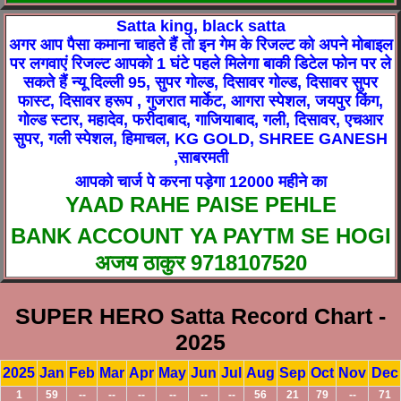
Satta king, black satta
अगर आप पैसा कमाना चाहते हैं तो इन गेम के रिजल्ट को अपने मोबाइल
पर लगवाएं रिजल्ट आपको 1 घंटे पहले मिलेगा बाकी डिटेल फोन पर ले
सकते हैं न्यू दिल्ली 95, सुपर गोल्ड, दिसावर गोल्ड, दिसावर सुपर
फास्ट, दिसावर हरूप , गुजरात मार्केट, आगरा स्पेशल, जयपुर किंग,
गोल्ड स्टार, महादेव, फरीदाबाद, गाजियाबाद, गली, दिसावर, एचआर
सुपर, गली स्पेशल, हिमाचल, KG GOLD, SHREE GANESH
,साबरमती
आपको चार्ज पे करना पड़ेगा 12000 महीने का
YAAD RAHE PAISE PEHLE
BANK ACCOUNT YA PAYTM SE HOGI
अजय ठाकुर 9718107520
SUPER HERO Satta Record Chart -
2025
2025
Jan
Feb
Mar
Apr
May
Jun
Jul
Aug
Sep
Oct
Nov
Dec
1
59
--
--
--
--
--
--
56
21
79
--
71