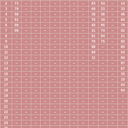
2
73
--
--
--
--
--
--
--
83
54
--
14
3
79
--
--
--
--
--
--
--
69
23
--
33
4
58
--
--
--
--
--
--
--
38
36
--
46
5
91
--
--
--
--
--
--
--
76
34
--
84
6
09
--
--
--
--
--
--
--
45
95
--
79
7
06
--
--
--
--
--
--
--
31
74
--
02
8
--
--
--
--
--
--
--
--
81
94
--
21
9
--
--
--
--
--
--
--
--
70
75
--
92
10
--
--
--
--
--
--
--
--
98
--
--
85
11
--
--
--
--
--
--
--
--
69
--
--
54
12
--
--
--
--
--
--
--
--
11
--
--
84
13
--
--
--
--
--
--
--
--
--
--
--
97
14
--
--
--
--
--
--
--
--
--
--
--
67
15
--
--
--
--
--
--
--
--
--
--
--
35
16
--
--
--
--
--
--
--
--
--
--
--
10
17
--
--
--
--
--
--
--
--
--
--
--
04
18
--
--
--
--
--
--
--
--
--
--
--
64
19
--
--
--
--
--
--
--
--
--
--
--
--
20
--
--
--
--
--
--
--
--
--
--
--
--
21
--
--
--
--
--
--
--
--
--
--
--
--
22
--
--
--
--
--
--
--
--
--
--
--
--
23
--
--
--
--
--
--
--
--
--
--
--
--
24
--
--
--
--
--
--
--
--
--
--
--
--