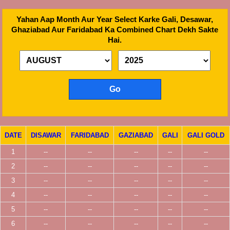
Yahan Aap Month Aur Year Select Karke Gali, Desawar,
Ghaziabad Aur Faridabad Ka Combined Chart Dekh Sakte
Hai.
DATE
DISAWAR
FARIDABAD
GAZIABAD
GALI
GALI GOLD
1
--
--
--
--
--
2
--
--
--
--
--
3
--
--
--
--
--
4
--
--
--
--
--
5
--
--
--
--
--
6
--
--
--
--
--