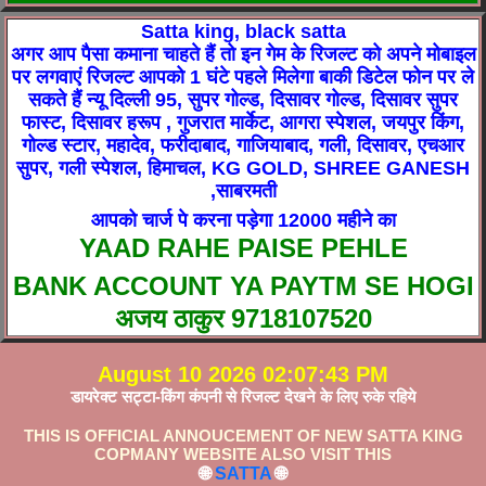
Satta king, black satta
अगर आप पैसा कमाना चाहते हैं तो इन गेम के रिजल्ट को अपने मोबाइल
पर लगवाएं रिजल्ट आपको 1 घंटे पहले मिलेगा बाकी डिटेल फोन पर ले
सकते हैं न्यू दिल्ली 95, सुपर गोल्ड, दिसावर गोल्ड, दिसावर सुपर
फास्ट, दिसावर हरूप , गुजरात मार्केट, आगरा स्पेशल, जयपुर किंग,
गोल्ड स्टार, महादेव, फरीदाबाद, गाजियाबाद, गली, दिसावर, एचआर
सुपर, गली स्पेशल, हिमाचल, KG GOLD, SHREE GANESH
,साबरमती
आपको चार्ज पे करना पड़ेगा 12000 महीने का
YAAD RAHE PAISE PEHLE
BANK ACCOUNT YA PAYTM SE HOGI
अजय ठाकुर 9718107520
August 10 2026 02:07:43 PM
डायरेक्ट सट्टा-किंग कंपनी से रिजल्ट देखने के लिए रुके रहिये
THIS IS OFFICIAL ANNOUCEMENT OF NEW SATTA KING
COPMANY WEBSITE ALSO VISIT THIS
🌐
SATTA
🌐